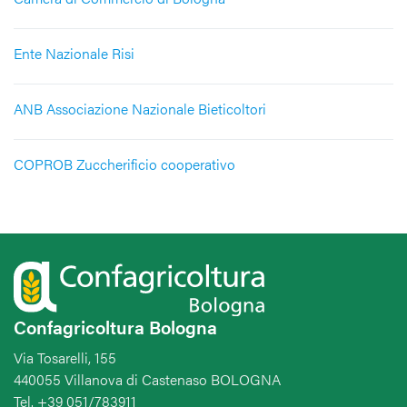
Ente Nazionale Risi
ANB Associazione Nazionale Bieticoltori
COPROB Zuccherificio cooperativo
Confagricoltura Bologna
Via Tosarelli, 155
440055 Villanova di Castenaso BOLOGNA
Tel. +39 051/783911