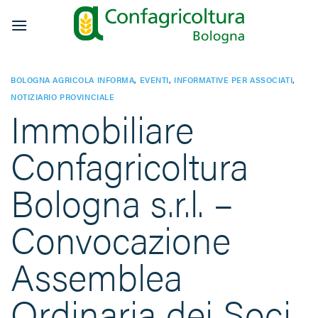
Salta
ai
contenuti
BOLOGNA AGRICOLA INFORMA
,
EVENTI
,
INFORMATIVE PER ASSOCIATI
,
NOTIZIARIO PROVINCIALE
Immobiliare
Confagricoltura
Bologna s.r.l. –
Convocazione
Assemblea
Ordinaria dei Soci.