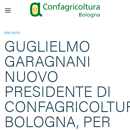
Salta
ai
contenuti
ARCHIVIO
GUGLIELMO
GARAGNANI
NUOVO
PRESIDENTE DI
CONFAGRICOLTU
BOLOGNA, PER