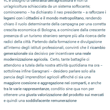
«C’è bisogno di
centralità dell’agricoltura
e non di
un’agricoltura schiacciata da un sistema soffocante;
cominceremo – ha dichiarato il neo presidente – a rafforzare
i
legami con i cittadini e il mondo metropolitano
, rendendo
chiaro il ruolo determinante della campagna per una corretta
crescita economica di Bologna, a cominciare dalla crescente
presenza di un turismo straniero sempre più alla ricerca delle
radici della città. Partendo dalla formazione e divulgazione
all’interno degli istituti professionali, convinti che il
ricambio
generazionale
sia decisivo per incentivare
una reale
modernizzazione agricola.
Certo, tante battaglie ci
attendono a tutela della nostra attività quotidiana ma ora –
sottolinea infine Garagnani – desidero parlare solo alla
pancia degli imprenditori agricoli affinché ci sia una
maggiore coesione e aggregazione nei comparti,
e anche
tra le varie rappresentanze
, conditio sine qua non per
ottenere una
giusta valorizzazione del prodotto sui mercati
e quindi una
soddisfacente remunerazione