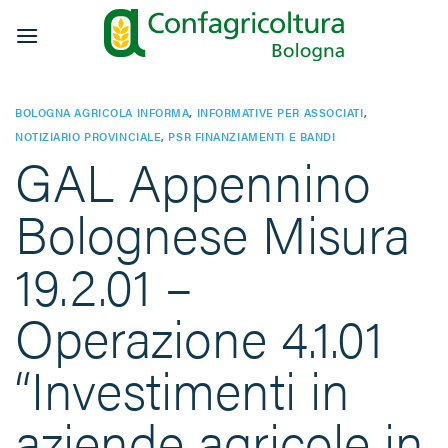
Salta
ai
contenuti
BOLOGNA AGRICOLA INFORMA
,
INFORMATIVE PER ASSOCIATI
,
NOTIZIARIO PROVINCIALE
,
PSR FINANZIAMENTI E BANDI
GAL Appennino
Bolognese Misura
19.2.01 –
Operazione 4.1.01
“Investimenti in
aziende agricole in