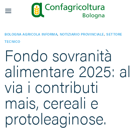
Salta
ai
contenuti
BOLOGNA AGRICOLA INFORMA
,
NOTIZIARIO PROVINCIALE
,
SETTORE
TECNICO
Fondo sovranità
alimentare 2025: al
via i contributi
mais, cereali e
protoleaginose.