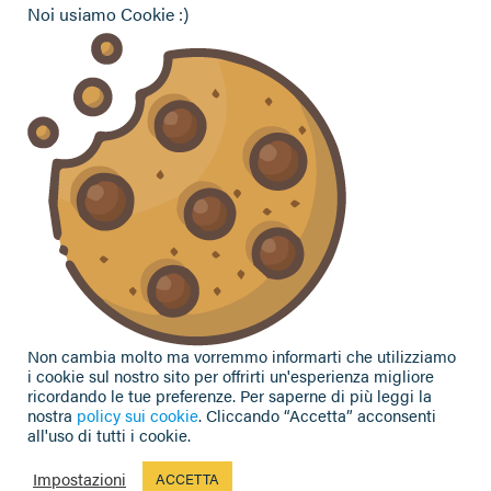
Noi usiamo Cookie :)
Vuoi contattarci per ricevere assistenza, lasciare un
commento o chiedere informazioni?
CONTATTACI
Seguici sui social
Non cambia molto ma vorremmo informarti che utilizziamo
i cookie sul nostro sito per offrirti un'esperienza migliore
ricordando le tue preferenze. Per saperne di più leggi la
nostra
policy sui cookie
. Cliccando “Accetta” acconsenti
all'uso di tutti i cookie.
Privacy Policy
|
Cookie Policy
| Contributi e sovvenzioni
© 2002-2026 CAA Confagricoltura Emilia Romagna srl - P.IVA
Impostazioni
ACCETTA