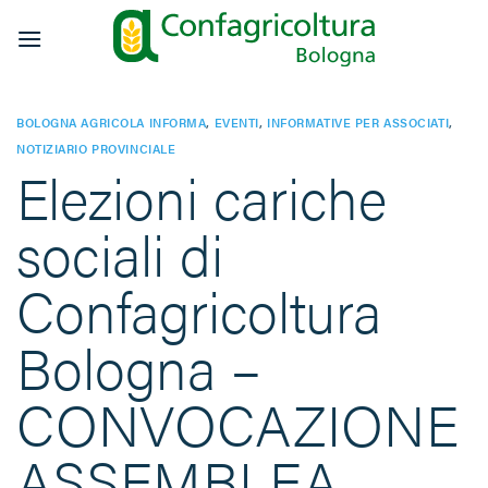
Salta
ai
contenuti
BOLOGNA AGRICOLA INFORMA
,
EVENTI
,
INFORMATIVE PER ASSOCIATI
,
NOTIZIARIO PROVINCIALE
Elezioni cariche
sociali di
Confagricoltura
Bologna –
CONVOCAZIONE
ASSEMBLEA