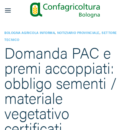
Salta
ai
contenuti
BOLOGNA AGRICOLA INFORMA
,
NOTIZIARIO PROVINCIALE
,
SETTORE
TECNICO
Domanda PAC e
premi accoppiati:
obbligo sementi /
materiale
vegetativo
certificati.