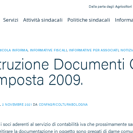
Dalla parte degli
Agricoltori
Servizi
Attività sindacali
Politiche sindacali
Informat
ICOLA INFORMA
,
INFORMATIVE FISCALI
,
INFORMATIVE PER ASSOCIATI
,
NOTIZI
truzione Documenti 
imposta 2009.
IL
2 NOVEMBRE 2021
DA
CONFAGRICOLTURABOLOGNA
i soci aderenti al servizio di contabilità iva che prossimamente sa
ritirare la documentazione in oggetto sono pregati di darne comu