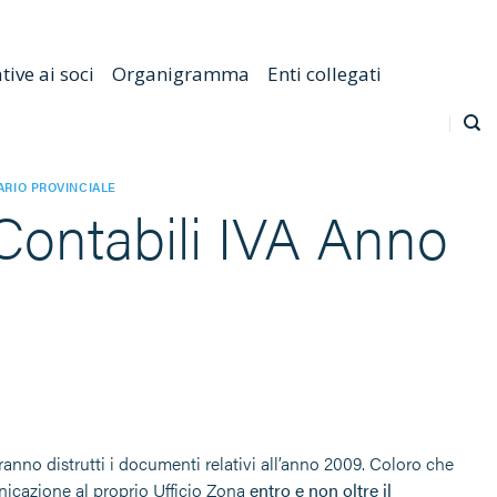
Emilia Romagna
Scarica l'APP
Confagricoltura Nazionale
ive ai soci
Organigramma
Enti collegati
ARIO PROVINCIALE
Contabili IVA Anno
ranno distrutti i documenti relativi all’anno 2009. Coloro che
nicazione al proprio Ufficio Zona
entro e non oltre il