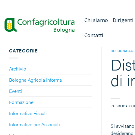
Salta
ai
contenuti
Chi siamo
Dirigenti
Contatti
CATEGORIE
BOLOGNA AGR
Dis
Archivio
di 
Bologna Agricola Informa
Eventi
Formazione
PUBBLICATO 
Informative Fiscali
Informative per Associati
Si avvisano 
desiderano 