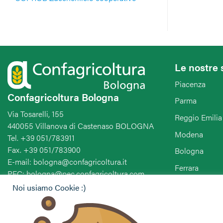
Le nostre 
Piacenza
Confagricoltura Bologna
Parma
Via Tosarelli, 155
Reggio Emilia
440055 Villanova di Castenaso BOLOGNA
Modena
Tel. +39 051/783911
Fax. +39 051/783900
Bologna
E-mail: bologna@confagricoltura.it
Ferrara
PEC: bologna@pec.confagricoltura.com
Ravenna
Noi usiamo Cookie :)
Forlì-Cesena-