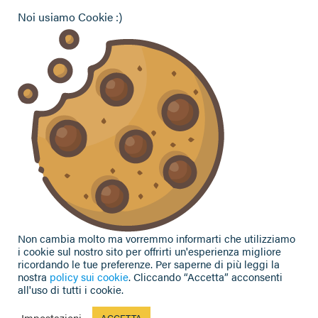
Hai bisogno di informazioni?
Noi usiamo Cookie :)
Vuoi contattarci per ricevere assistenza, lasciare un
commento o chiedere informazioni?
CONTATTACI
Seguici sui social
Non cambia molto ma vorremmo informarti che utilizziamo
i cookie sul nostro sito per offrirti un'esperienza migliore
ricordando le tue preferenze. Per saperne di più leggi la
nostra
policy sui cookie
. Cliccando “Accetta” acconsenti
all'uso di tutti i cookie.
Privacy Policy
|
Cookie Policy
| Contributi e sovvenzioni
© 2002-2026 CAA Confagricoltura Emilia Romagna srl - P.IVA
Impostazioni
ACCETTA