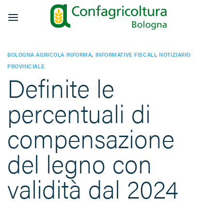
Salta
ai
contenuti
BOLOGNA AGRICOLA INFORMA
,
INFORMATIVE FISCALI
,
NOTIZIARIO
PROVINCIALE
Definite le
percentuali di
compensazione
del legno con
validità dal 2024