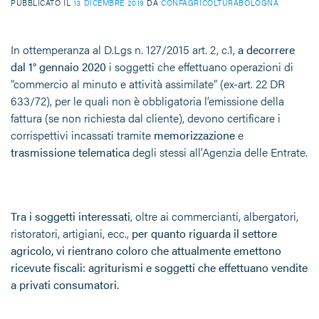
PUBBLICATO IL
13 DICEMBRE 2019
DA
CONFAGRICOLTURABOLOGNA
In ottemperanza al D.Lgs n. 127/2015 art. 2, c.1,
a decorrere
dal 1° gennaio 2020
i soggetti che effettuano operazioni di
“commercio al minuto e attività assimilate” (ex-art. 22 DR
633/72), per le quali non è obbligatoria l’emissione della
fattura (se non richiesta dal cliente), devono certificare i
corrispettivi incassati tramite
memorizzazione
e
trasmissione telematica
degli stessi all’Agenzia delle Entrate.
Tra i soggetti interessati
, oltre ai commercianti, albergatori,
ristoratori, artigiani, ecc.,
per quanto riguarda il settore
agricolo, vi rientrano coloro che
attualmente emettono
ricevute fiscali
: agriturismi e soggetti che effettuano vendite
a privati consumatori.