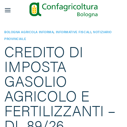
Salta
ai
contenuti
BOLOGNA AGRICOLA INFORMA
,
INFORMATIVE FISCALI
,
NOTIZIARIO
PROVINCIALE
CREDITO DI
IMPOSTA
GASOLIO
AGRICOLO E
FERTILIZZANTI –
DL 89/26.