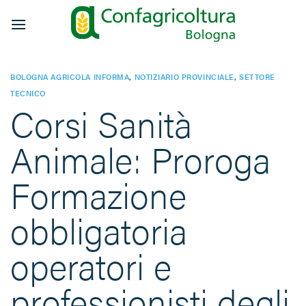
Salta
ai
contenuti
BOLOGNA AGRICOLA INFORMA
,
NOTIZIARIO PROVINCIALE
,
SETTORE
TECNICO
Corsi Sanità
Animale: Proroga
Formazione
obbligatoria
operatori e
professionisti degli