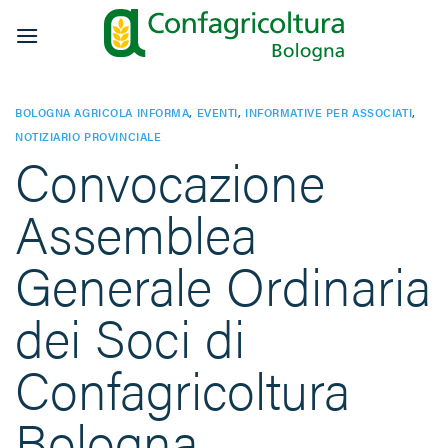
Salta
ai
contenuti
BOLOGNA AGRICOLA INFORMA
,
EVENTI
,
INFORMATIVE PER ASSOCIATI
,
NOTIZIARIO PROVINCIALE
Convocazione
Assemblea
Generale Ordinaria
dei Soci di
Confagricoltura
Bologna