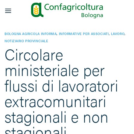
Salta
ai
contenuti
BOLOGNA AGRICOLA INFORMA
,
INFORMATIVE PER ASSOCIATI
,
LAVORO
,
NOTIZIARIO PROVINCIALE
Circolare
ministeriale per
flussi di lavoratori
extracomunitari
stagionali e non
stagionali