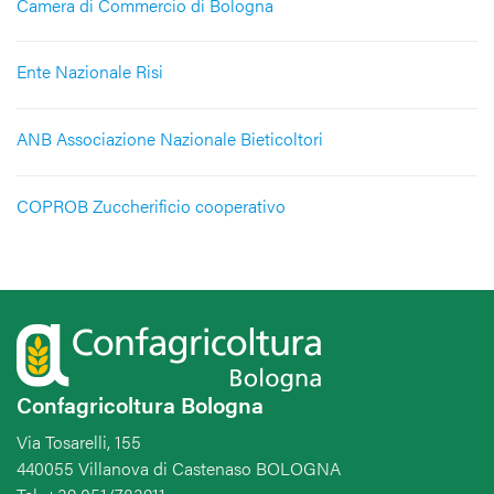
Camera di Commercio di Bologna
Ente Nazionale Risi
ANB Associazione Nazionale Bieticoltori
COPROB Zuccherificio cooperativo
Confagricoltura Bologna
Via Tosarelli, 155
440055 Villanova di Castenaso BOLOGNA