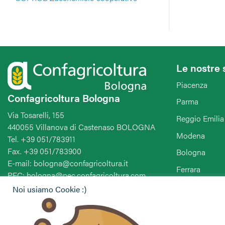
Le nostre 
Piacenza
Confagricoltura Bologna
Parma
Via Tosarelli, 155
Reggio Emilia
440055 Villanova di Castenaso BOLOGNA
Modena
Tel. +39 051/783911
Fax. +39 051/783900
Bologna
E-mail: bologna@confagricoltura.it
Ferrara
PEC: bologna@pec.confagricoltura.com
Ravenna
Noi usiamo Cookie :)
Forlì-Cesena-