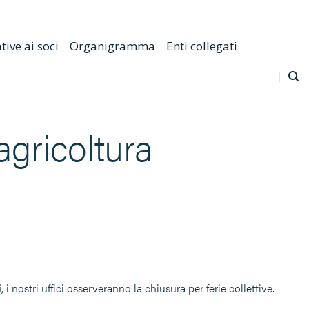
Emilia Romagna
Scarica l'APP
Confagricoltura Nazionale
ive ai soci
Organigramma
Enti collegati
agricoltura
i
, i nostri uffici osserveranno la chiusura per ferie collettive.