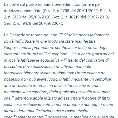
La corte sul punto richiama precedenti conformi e per
indirizzo consolidato (Sez. 2, n. 1796 del 20/01/2022, Sez. 6 –
2, n. 6123 del 05/03/2020, Sez. 2, n. 18215 del 29/07/2013,
Sez. 2, n. 19478 del 20/09/2007).
La Cassazione reputa poi che “
il Giudice necessariamente
dovrà individuare in che modo sia stata manifestata
l’opposizione al proprietario, perché a fini della prova degli
elementi costitutivi dell’usucapione – il cui onere grava su chi
invoca la fattispecie acquisitiva – l’intento del coltivatore di
possedere deve realizzarsi in un’attività materiale
inequivocabilmente svolta uti dominus: l’interversione nel
possesso non può avere luogo, infatti, mediante un semplice
atto di volizione interna, ma deve estrinsecarsi in una
manifestazione esteriore, dalla quale sia possibile desumere
che il detentore abbia iniziato ad esercitare il potere di fatto
sulla cosa esclusivamente in nome proprio e non più in nome
altrui e detta manifestazione deve essere rivolta
specificamente contro il possessore, in maniera che questi sia