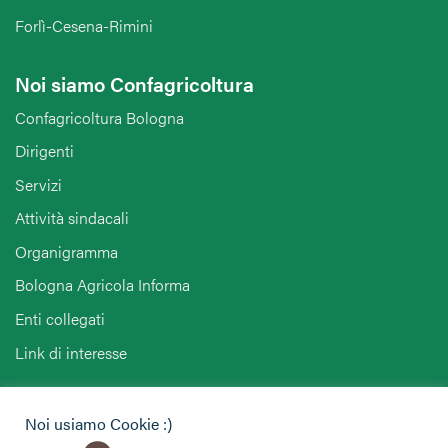
Forlì-Cesena-Rimini
Noi siamo Confagricoltura
Confagricoltura Bologna
Dirigenti
Servizi
Attività sindacali
Organigramma
Bologna Agricola Informa
Enti collegati
Link di interesse
Hai bisogno di informazioni?
Noi usiamo Cookie :)
Vuoi contattarci per ricevere assistenza, lasciare un