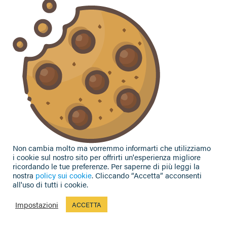
commento o chiedere informazioni?
CONTATTACI
Seguici sui social
Non cambia molto ma vorremmo informarti che utilizziamo
i cookie sul nostro sito per offrirti un'esperienza migliore
ricordando le tue preferenze. Per saperne di più leggi la
nostra
policy sui cookie
. Cliccando “Accetta” acconsenti
all'uso di tutti i cookie.
Privacy Policy
|
Cookie Policy
| Contributi e sovvenzioni
© 2002-2026 CAA Confagricoltura Emilia Romagna srl - P.IVA
Impostazioni
ACCETTA
02317021208