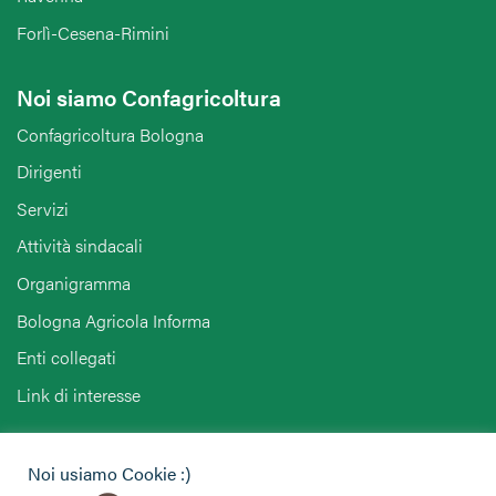
Forlì-Cesena-Rimini
Noi siamo Confagricoltura
Confagricoltura Bologna
Dirigenti
Servizi
Attività sindacali
Organigramma
Bologna Agricola Informa
Enti collegati
Link di interesse
Hai bisogno di informazioni?
Noi usiamo Cookie :)
Vuoi contattarci per ricevere assistenza, lasciare un