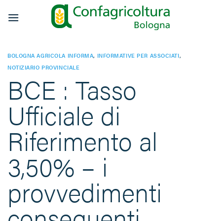
Salta
ai
contenuti
BOLOGNA AGRICOLA INFORMA
,
INFORMATIVE PER ASSOCIATI
,
NOTIZIARIO PROVINCIALE
BCE : Tasso
Ufficiale di
Riferimento al
3,50% – i
provvedimenti
conseguenti.