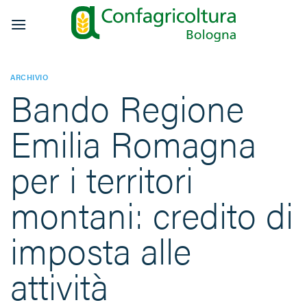
Salta
ai
contenuti
ARCHIVIO
Bando Regione
Emilia Romagna
per i territori
montani: credito di
imposta alle
attività