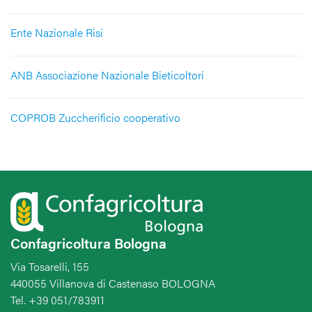
Ente Nazionale Risi
ANB Associazione Nazionale Bieticoltori
COPROB Zuccherificio cooperativo
Confagricoltura Bologna
Via Tosarelli, 155
440055 Villanova di Castenaso BOLOGNA
Tel. +39 051/783911