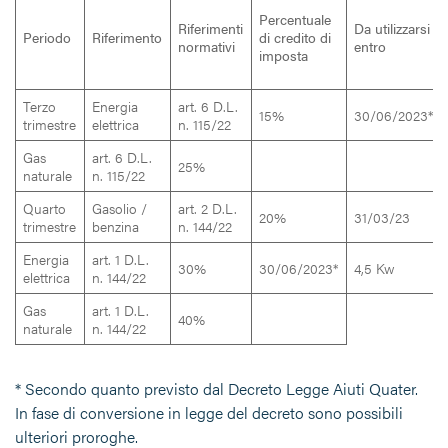
Percentuale
Riferimenti
Da utilizzarsi
Periodo
Riferimento
di credito di
normativi
entro
imposta
Terzo
Energia
art. 6 D.L.
15%
30/06/2023*
trimestre
elettrica
n. 115/22
Gas
art. 6 D.L.
25%
naturale
n. 115/22
Quarto
Gasolio /
art. 2 D.L.
20%
31/03/23
trimestre
benzina
n. 144/22
Energia
art. 1 D.L.
30%
30/06/2023*
4,5 Kw
elettrica
n. 144/22
Gas
art. 1 D.L.
40%
naturale
n. 144/22
* Secondo quanto previsto dal Decreto Legge Aiuti Quater.
In fase di conversione in legge del decreto sono possibili
ulteriori proroghe.