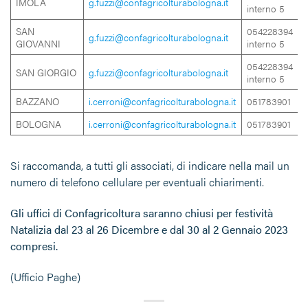
IMOLA
g.fuzzi@confagricolturabologna.it
interno 5
SAN
054228394
g.fuzzi@confagricolturabologna.it
GIOVANNI
interno 5
054228394
SAN GIORGIO
g.fuzzi@confagricolturabologna.it
interno 5
BAZZANO
i.cerroni@confagricolturabologna.it
051783901
BOLOGNA
i.cerroni@confagricolturabologna.it
051783901
Si raccomanda, a tutti gli associati, di indicare nella mail un
numero di telefono cellulare per eventuali chiarimenti.
Gli uffici di Confagricoltura saranno chiusi per festività
Natalizia dal 23 al 26 Dicembre e dal 30 al 2 Gennaio 2023
compresi.
(Ufficio Paghe)