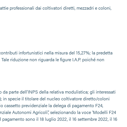
ttie professionali dai coltivatori diretti, mezzadri e coloni,
contributi infortunistici nella misura del 15,27%; la predetta
 Tale riduzione non riguarda le figure I.A.P. poiché non
da parte dell’INPS della relativa modulistica; gli interessati
); in specie il titolare del nucleo coltivatore diretto/coloni
io cassetto previdenziale la delega di pagamento F24,
enziale Autonomi Agricoli”, selezionando la voce ‘Modelli F24
il pagamento sono il 18 luglio 2022, il 16 settembre 2022, il 16