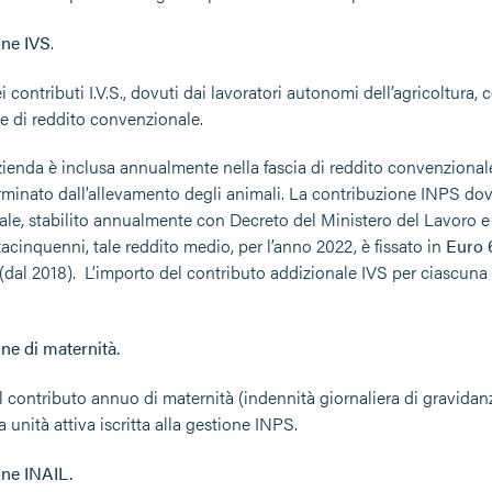
one IVS
.
ei contributi I.V.S., dovuti dai lavoratori autonomi dell’agricoltura,
ce di reddito convenzionale.
ienda è inclusa annualmente nella fascia di reddito convenzionale 
rminato dall’allevamento degli animali. La contribuzione INPS dov
e, stabilito annualmente con Decreto del Ministero del Lavoro e de
acinquenni, tale reddito medio, per l’anno 2022, è fissato in
Euro
(dal 2018). L’importo del contributo addizionale IVS per ciascuna 
ne di maternità.
il contributo annuo di maternità (indennità giornaliera di gravidanza
 unità attiva iscritta alla gestione INPS.
ne INAIL.