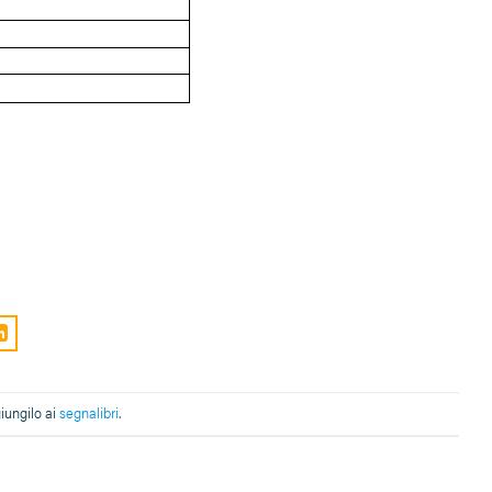
giungilo ai
segnalibri
.