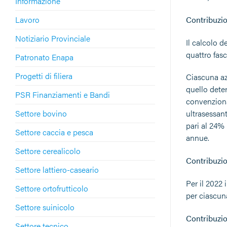
Informazione
Lavoro
Contribuzi
Notiziario Provinciale
Il calcolo d
quattro fas
Patronato Enapa
Progetti di filiera
Ciascuna az
quello dete
PSR Finanziamenti e Bandi
convenzional
Settore bovino
ultrasessant
pari al 24% 
Settore caccia e pesca
annue.
Settore cerealicolo
Contribuzio
Settore lattiero-caseario
Per il 2022 
Settore ortofrutticolo
per ciascuna
Settore suinicolo
Contribuzio
Settore tecnico