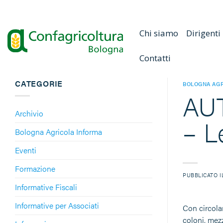
Salta
ai
contenuti
Chi siamo
Dirigenti
Contatti
CATEGORIE
BOLOGNA AGR
AUT
Archivio
– L
Bologna Agricola Informa
Eventi
Formazione
PUBBLICATO 
Informative Fiscali
Informative per Associati
Con circolar
coloni, mezz