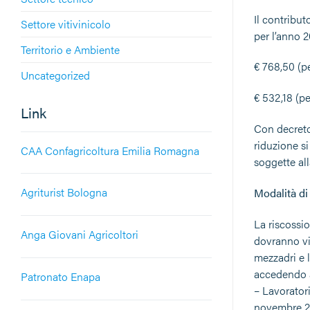
Il contribut
Settore vitivinicolo
per l’anno 2
Territorio e Ambiente
€ 768,50 (p
Uncategorized
€ 532,18 (pe
Link
Con decreto 
riduzione si
CAA Confagricoltura Emilia Romagna
soggette al
Agriturist Bologna
Modalità d
La riscossio
Anga Giovani Agricoltori
dovranno vic
mezzadri e 
accedendo a
Patronato Enapa
– Lavoratori
novembre 20