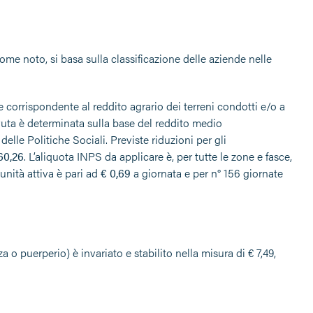
 come noto, si basa sulla classificazione delle aziende nelle
corrispondente al reddito agrario dei terreni condotti e/o a
uta è determinata sulla base del reddito medio
lle Politiche Sociali. Previste riduzioni per gli
60,26
. L’aliquota INPS da applicare è, per tutte le zone e fasce,
unità attiva è pari ad
€
0,69
a giornata e per n° 156 giornate
 o puerperio) è invariato e stabilito nella misura di € 7,49,