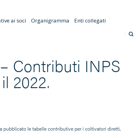
Emilia Romagna
Scarica l'APP
Confagricoltura Nazionale
ive ai soci
Organigramma
Enti collegati
Contributi INPS
il 2022.
ubblicato le tabelle contributive per i coltivatori diretti,