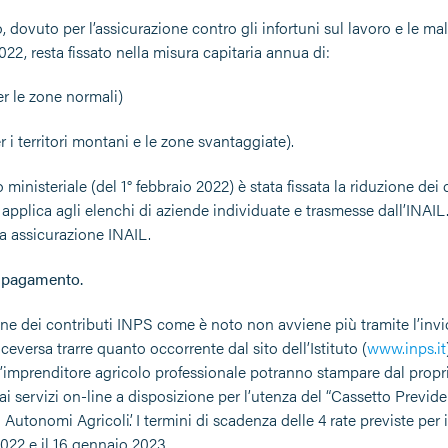
o, dovuto per l’assicurazione contro gli infortuni sul lavoro e le mala
022, resta fissato nella misura capitaria annua di:
er le zone normali)
r i territori montani e le zone svantaggiate).
ministeriale (del 1° febbraio 2022) è stata fissata la riduzione dei 
 applica agli elenchi di aziende individuate e trasmesse dall’INAIL.
la assicurazione INAIL.
i pagamento.
ne dei contributi INPS come è noto non avviene più tramite l’invio 
eversa trarre quanto occorrente dal sito dell’Istituto (
www.inps.it
l’imprenditore agricolo professionale potranno stampare dal propr
i servizi on-line a disposizione per l’utenza del “Cassetto Previd
 Autonomi Agricoli’. I termini di scadenza delle 4 rate previste per 
22 e il 16 gennaio 2023.