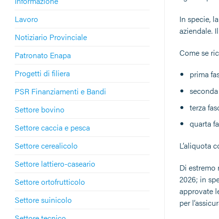
Informazione
Lavoro
In specie, 
aziendale. 
Notiziario Provinciale
Come se rico
Patronato Enapa
Progetti di filiera
prima fas
seconda 
PSR Finanziamenti e Bandi
terza fas
Settore bovino
quarta fa
Settore caccia e pesca
Settore cerealicolo
L’aliquota 
Settore lattiero-caseario
Di estremo r
2026; in spe
Settore ortofrutticolo
approvate le
Settore suinicolo
per l’assicu
Settore tecnico