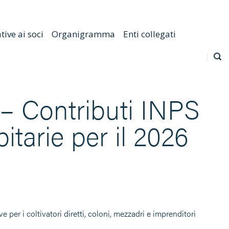
Emilia Romagna
Scarica l'APP
Confagricoltura Nazionale
ive ai soci
Organigramma
Enti collegati
Contributi INPS
tarie per il 2026
 per i coltivatori diretti, coloni, mezzadri e imprenditori