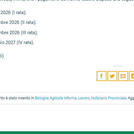
 2026 (I rata);
bre 2026 (II rata);
re 2026 (III rata);
o 2027 (IV rata).
i)
o è stato inserito in
Bologna Agricola Informa
,
Lavoro
,
Notiziario Provinciale
. Ag