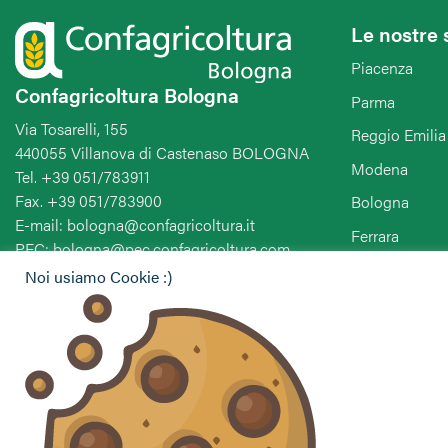
Le nostre 
Piacenza
Confagricoltura Bologna
Parma
Via Tosarelli, 155
Reggio Emilia
440055 Villanova di Castenaso BOLOGNA
Modena
Tel. +39 051/783911
Fax. +39 051/783900
Bologna
E-mail: bologna@confagricoltura.it
Ferrara
PEC: bologna@pec.confagricoltura.com
Ravenna
Noi usiamo Cookie :)
Forlì-Cesena-
Seguici sui social