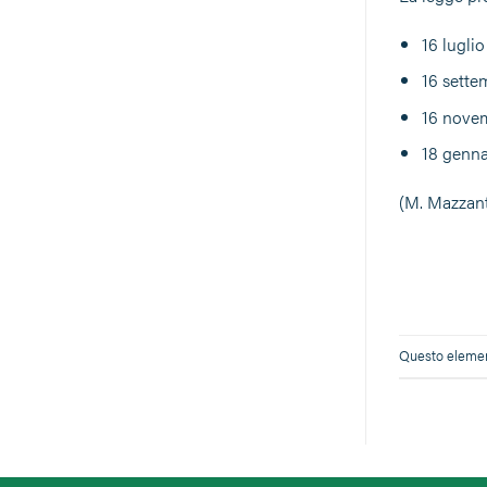
16 luglio
16 settem
16 novemb
18 gennai
(M. Mazzant
Questo element