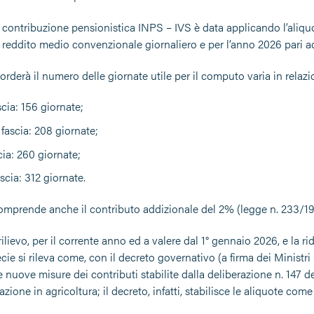
la contribuzione pensionistica INPS – IVS è data applicando l’aliq
Il reddito medio convenzionale giornaliero e per l’anno 2026 pari a
rderà il numero delle giornate utile per il computo varia in relazio
cia: 156 giornate;
fascia: 208 giornate;
cia: 260 giornate;
scia: 312 giornate.
comprende anche il contributo addizionale del 2% (legge n. 233/19
ilievo, per il corrente anno ed a valere dal 1° gennaio 2026, e la r
cie si rileva come, con il decreto governativo (a firma dei Ministr
 nuove misure dei contributi stabilite dalla deliberazione n. 147 d
razione in agricoltura; il decreto, infatti, stabilisce le aliquote com