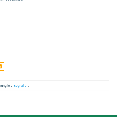
giungilo ai
segnalibri
.