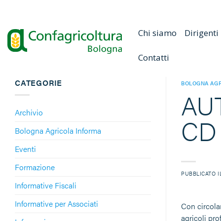
Salta
ai
contenuti
Chi siamo
Dirigenti
Contatti
CATEGORIE
BOLOGNA AGR
AUT
Archivio
CD 
Bologna Agricola Informa
Eventi
Formazione
PUBBLICATO 
Informative Fiscali
Informative per Associati
Con circolar
agricoli pro