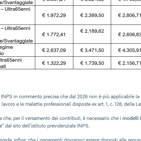
e INPS in commento precisa che dal 2026 non è più applicabile la r
l lavoro e le malattie professionali disposte ex art. 1, c. 128, della L
 che, per il versamento dei contributi, è necessario che i
modelli
” dal sito dell’istituto previdenziale INPS.
evede, infine, che i pagamenti dovranno essere disposti alle segue