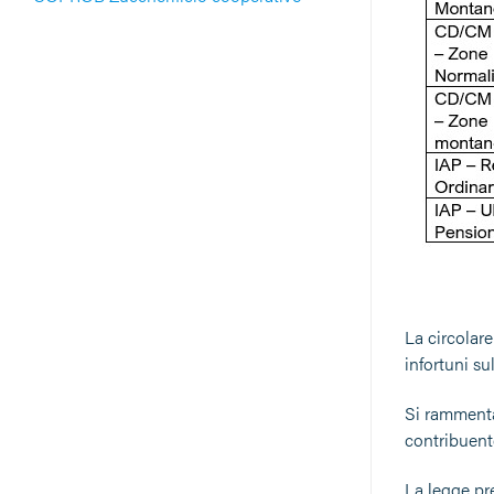
La circolar
infortuni su
Si rammenta
contribuente
La legge pr