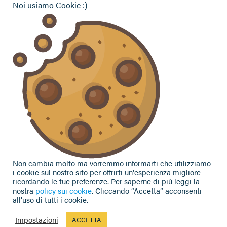
Noi usiamo Cookie :)
Vuoi contattarci per ricevere assistenza, lasciare un
commento o chiedere informazioni?
CONTATTACI
Seguici sui social
Non cambia molto ma vorremmo informarti che utilizziamo
i cookie sul nostro sito per offrirti un'esperienza migliore
ricordando le tue preferenze. Per saperne di più leggi la
nostra
policy sui cookie
. Cliccando “Accetta” acconsenti
all'uso di tutti i cookie.
Privacy Policy
|
Cookie Policy
| Contributi e sovvenzioni
© 2002-2026 CAA Confagricoltura Emilia Romagna srl - P.IVA
Impostazioni
ACCETTA