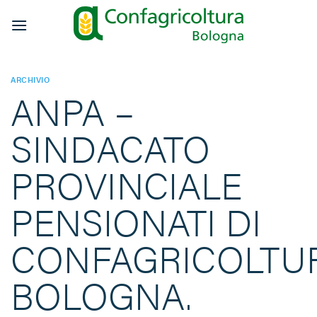
Salta
ai
contenuti
ARCHIVIO
ANPA –
SINDACATO
PROVINCIALE
PENSIONATI DI
CONFAGRICOLTU
BOLOGNA.