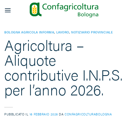
Salta
ai
contenuti
BOLOGNA AGRICOLA INFORMA
,
LAVORO
,
NOTIZIARIO PROVINCIALE
Agricoltura –
Aliquote
contributive I.N.P.S.
per l’anno 2026.
PUBBLICATO IL
16 FEBBRAIO 2026
DA
CONFAGRICOLTURABOLOGNA