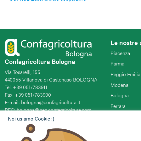
Le nostre 
Piacenza
Confagricoltura Bologna
Parma
Via Tosarelli, 155
Reggio Emilia
440055 Villanova di Castenaso BOLOGNA
Modena
Tel. +39 051/783911
Fax. +39 051/783900
Bologna
E-mail: bologna@confagricoltura.it
Ferrara
PEC: bologna@pec.confagricoltura.com
Ravenna
Noi usiamo Cookie :)
Forlì-Cesena-