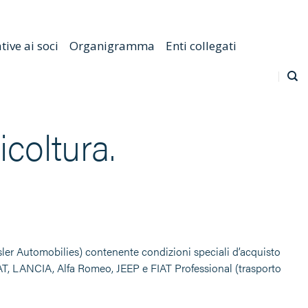
Emilia Romagna
Scarica l'APP
Confagricoltura Nazionale
ive ai soci
Organigramma
Enti collegati
coltura.
ler Automobilies) contenente condizioni speciali d’acquisto
FIAT, LANCIA, Alfa Romeo, JEEP e FIAT Professional (trasporto