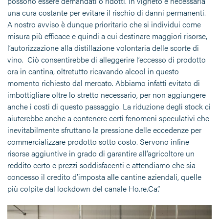
possono essere demandati o ridotti. In vigneto è necessaria
una cura costante per evitare il rischio di danni permanenti.
A nostro avviso è dunque prioritario che si individui come
misura più efficace e quindi a cui destinare maggiori risorse,
l’autorizzazione alla distillazione volontaria delle scorte di
vino. Ciò consentirebbe di alleggerire l’eccesso di prodotto
ora in cantina, oltretutto ricavando alcool in questo
momento richiesto dal mercato. Abbiamo infatti evitato di
imbottigliare oltre lo stretto necessario, per non aggiungere
anche i costi di questo passaggio. La riduzione degli stock ci
aiuterebbe anche a contenere certi fenomeni speculativi che
inevitabilmente sfruttano la pressione delle eccedenze per
commercializzare prodotto sotto costo. Servono infine
risorse aggiuntive in grado di garantire all’agricoltore un
reddito certo e prezzi soddisfacenti e attendiamo che sia
concesso il credito d’imposta alle cantine aziendali, quelle
più colpite dal lockdown del canale Ho.re.Ca”.