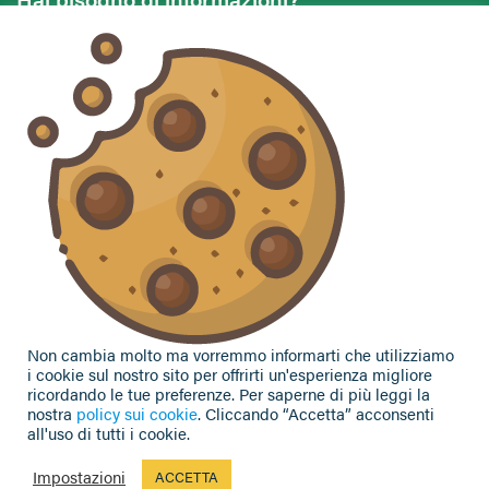
Vuoi contattarci per ricevere assistenza, lasciare un
commento o chiedere informazioni?
CONTATTACI
Seguici sui social
Non cambia molto ma vorremmo informarti che utilizziamo
i cookie sul nostro sito per offrirti un'esperienza migliore
ricordando le tue preferenze. Per saperne di più leggi la
nostra
policy sui cookie
. Cliccando “Accetta” acconsenti
all'uso di tutti i cookie.
Privacy Policy
|
Cookie Policy
| Contributi e sovvenzioni
© 2002-2026 CAA Confagricoltura Emilia Romagna srl - P.IVA
Impostazioni
ACCETTA