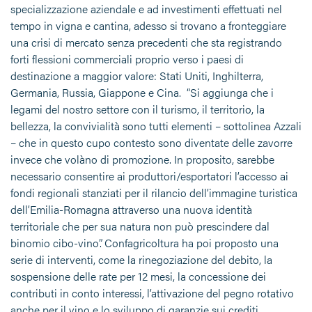
specializzazione aziendale e ad investimenti effettuati nel
tempo in vigna e cantina, adesso si trovano a fronteggiare
una crisi di mercato senza precedenti che sta registrando
forti flessioni commerciali proprio verso i paesi di
destinazione a maggior valore: Stati Uniti, Inghilterra,
Germania, Russia, Giappone e Cina. “Si aggiunga che i
legami del nostro settore con il turismo, il territorio, la
bellezza, la convivialità sono tutti elementi – sottolinea Azzali
– che in questo cupo contesto sono diventate delle zavorre
invece che volàno di promozione. In proposito, sarebbe
necessario consentire ai produttori/esportatori l’accesso ai
fondi regionali stanziati per il rilancio dell’immagine turistica
dell’Emilia-Romagna attraverso una nuova identità
territoriale che per sua natura non può prescindere dal
binomio cibo-vino”. Confagricoltura ha poi proposto una
serie di interventi, come la rinegoziazione del debito, la
sospensione delle rate per 12 mesi, la concessione dei
contributi in conto interessi, l’attivazione del pegno rotativo
anche per il vino e lo sviluppo di garanzie sui crediti.