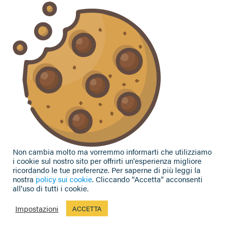
Vuoi contattarci per ricevere assistenza, lasciare un
commento o chiedere informazioni?
CONTATTACI
Seguici sui social
Non cambia molto ma vorremmo informarti che utilizziamo
i cookie sul nostro sito per offrirti un'esperienza migliore
ricordando le tue preferenze. Per saperne di più leggi la
nostra
policy sui cookie
. Cliccando “Accetta” acconsenti
all'uso di tutti i cookie.
Privacy Policy
|
Cookie Policy
| Contributi e sovvenzioni
© 2002-2026 CAA Confagricoltura Emilia Romagna srl - P.IVA
Impostazioni
ACCETTA
02317021208