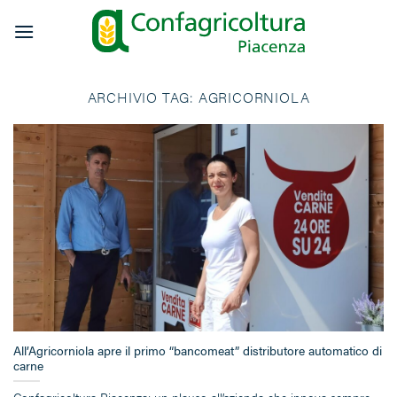
Salta
ai
contenuti
ARCHIVIO TAG:
AGRICORNIOLA
All’Agricorniola apre il primo “bancomeat” distributore automatico di
carne