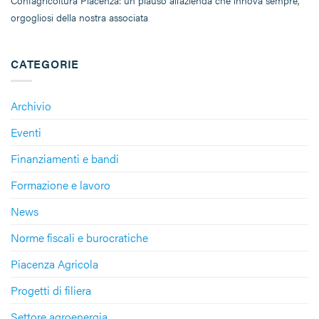
Confagricoltura Piacenza: un plauso all’azienda che innova sempre,
orgogliosi della nostra associata
CATEGORIE
Archivio
Eventi
Finanziamenti e bandi
Formazione e lavoro
News
Norme fiscali e burocratiche
Piacenza Agricola
Progetti di filiera
Settore agroenergia