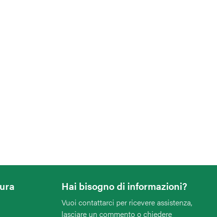
tura
Hai bisogno di informazioni?
Vuoi contattarci per ricevere assistenza,
lasciare un commento o chiedere