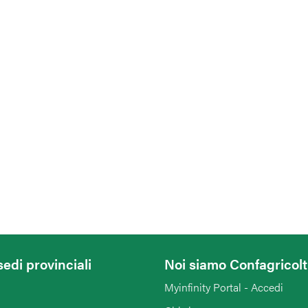
sedi provinciali
Noi siamo Confagricol
Myinfinity Portal - Accedi