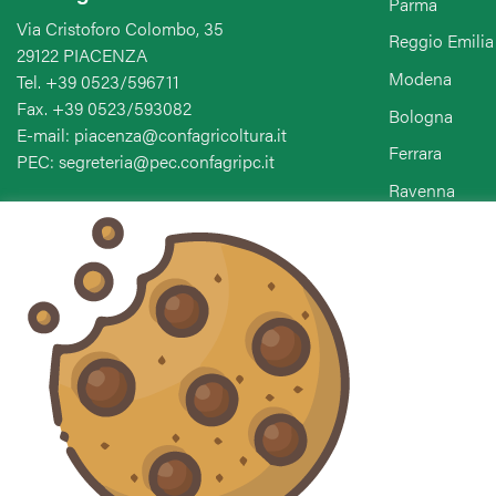
Parma
Via Cristoforo Colombo, 35
Reggio Emilia
29122 PIACENZA
Modena
Tel. +39 0523/596711
Fax. +39 0523/593082
Bologna
E-mail: piacenza@confagricoltura.it
Ferrara
PEC: segreteria@pec.confagripc.it
Ravenna
Forlì-Cesena-
Seguici sui social