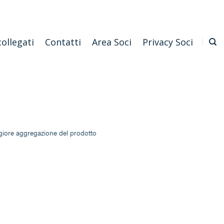
Emilia Romagna
Scarica l'APP
Confagricoltura Nazionale
collegati
Contatti
Area Soci
Privacy Soci
aggiore aggregazione del prodotto