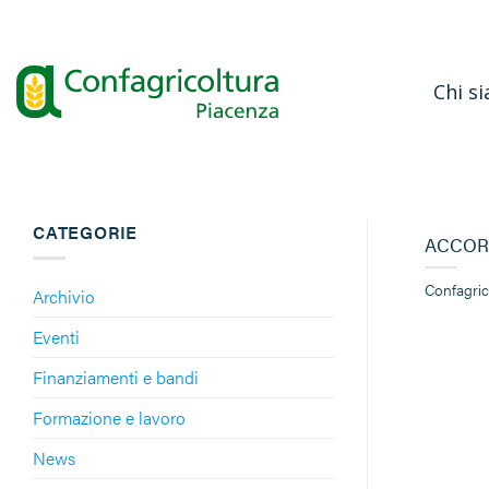
Salta
ai
contenuti
Chi s
CATEGORIE
ACCORD
Confagric
Archivio
Eventi
Finanziamenti e bandi
Formazione e lavoro
News