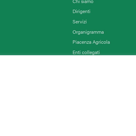
Chi siamo
Dirigenti
Servizi
Organigramma
Piacenza Agricola
Enti collegati
Rimini
Agriturist Piacenza