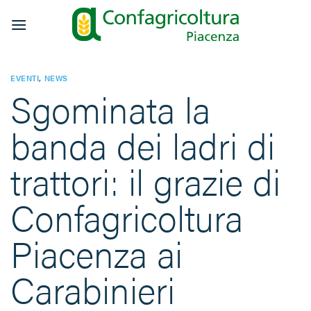
Salta
ai
contenuti
EVENTI
,
NEWS
Sgominata la
banda dei ladri di
trattori: il grazie di
Confagricoltura
Piacenza ai
Carabinieri