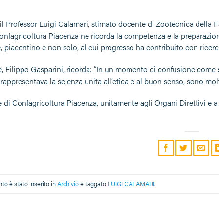
l Professor Luigi Calamari, stimato docente di Zootecnica della Fa
onfagricoltura Piacenza ne ricorda la competenza e la preparazio
e, piacentino e non solo, al cui progresso ha contribuito con ricer
te, Filippo Gasparini, ricorda: “In un momento di confusione come 
rappresentava la scienza unita all’etica e al buon senso, sono molt
e di Confagricoltura Piacenza, unitamente agli Organi Direttivi e a 
o è stato inserito in
Archivio
e taggato
LUIGI CALAMARI
.