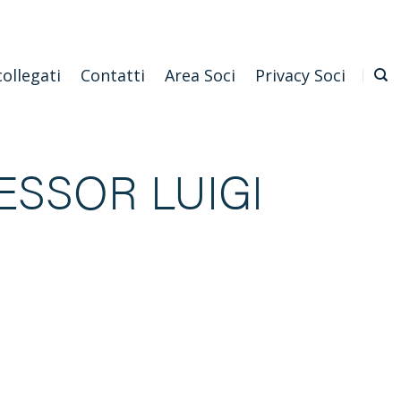
Emilia Romagna
Scarica l'APP
Confagricoltura Nazionale
collegati
Contatti
Area Soci
Privacy Soci
ESSOR LUIGI