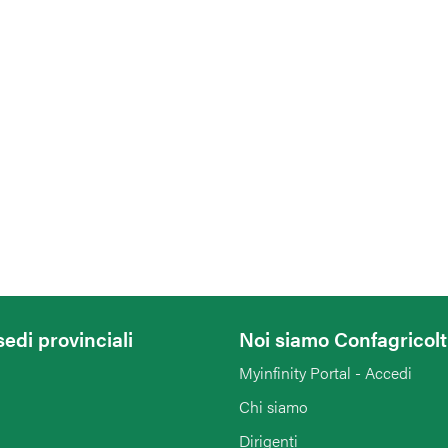
sedi provinciali
Noi siamo Confagricol
Myinfinity Portal - Accedi
Chi siamo
Dirigenti