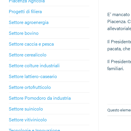
Piacenza Agricola
Progetti di filiera
E’ mancato i
Piacenza. C
Settore agroenergia
allevatorial
Settore bovino
Il Presiden
Settore caccia e pesca
pacata, che 
Settore cerealicolo
Il President
Settore colture industriali
familiari.
Settore lattiero-caseario
Settore ortofrutticolo
Settore Pomodoro da industria
Settore suinicolo
Questo element
Settore vitivinicolo
Tecnologie e Innovazione