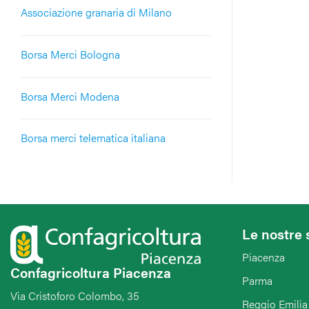
Associazione granaria di Milano
Borsa Merci Bologna
Borsa Merci Modena
Borsa merci telematica italiana
Le nostre 
Piacenza
Confagricoltura Piacenza
Parma
Via Cristoforo Colombo, 35
Reggio Emilia