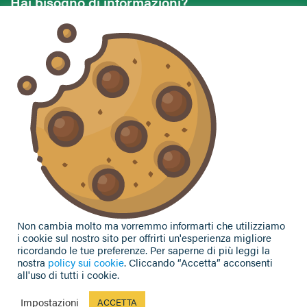
Hai bisogno di informazioni?
Vuoi contattarci per ricevere assistenza, lasciare un
commento o chiedere informazioni?
CONTATTACI
Seguici sui social
Non cambia molto ma vorremmo informarti che utilizziamo
i cookie sul nostro sito per offrirti un'esperienza migliore
ricordando le tue preferenze. Per saperne di più leggi la
nostra
policy sui cookie
. Cliccando “Accetta” acconsenti
all'uso di tutti i cookie.
Privacy Policy
|
Cookie Policy
| Contributi e sovvenzioni
© 2002-2026 CAA Confagricoltura Emilia Romagna srl - P.IVA
Impostazioni
ACCETTA