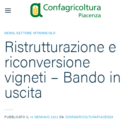
Salta
ai
contenuti
NEWS
,
SETTORE VITIVINICOLO
Ristrutturazione e
riconversione
vigneti – Bando in
uscita
PUBBLICATO IL
14 GENNAIO 2022
DA
CONFAGRICOLTURAPIACENZA