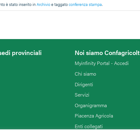
o è stato inserito in
Archivio
e taggato
conferenza stampa
.
sedi provinciali
Noi siamo Confagricol
Myinfinity Portal - Accedi
Chi siamo
Dirigenti
Servizi
Organigramma
Piacenza Agricola
Enti collegati
Rimini
Agriturist Piacenza