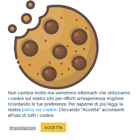
Vuoi contattarci per ricevere assistenza, lasciare un
commento o chiedere informazioni?
CONTATTACI
Seguici sui social
Non cambia molto ma vorremmo informarti che utilizziamo
i cookie sul nostro sito per offrirti un'esperienza migliore
ricordando le tue preferenze. Per saperne di più leggi la
nostra
policy sui cookie
. Cliccando “Accetta” acconsenti
all'uso di tutti i cookie.
Privacy Policy
|
Cookie Policy
| Contributi e sovvenzioni
© 2002-2026 CAA Confagricoltura Emilia Romagna srl - P.IVA
Impostazioni
ACCETTA
02317021208