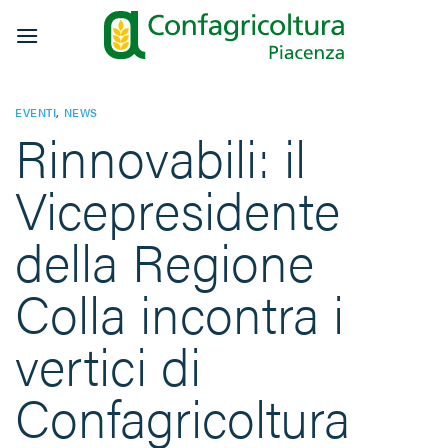
Salta
ai
contenuti
EVENTI
,
NEWS
Rinnovabili: il
Vicepresidente
della Regione
Colla incontra i
vertici di
Confagricoltura