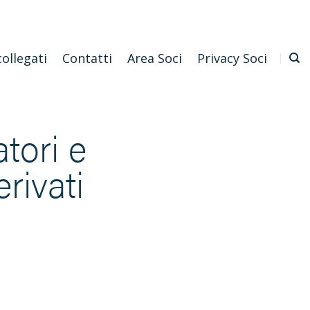
Emilia Romagna
Scarica l'APP
Confagricoltura Nazionale
collegati
Contatti
Area Soci
Privacy Soci
tori e
rivati