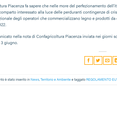
tura Piacenza fa sapere che nelle more del perfezionamento dell’it
comparto interessato alla luce delle perduranti contingenze di crisi
zionale degli operatori che commercializzano legno e prodotti da 
022.
cato nella nota di Confagricoltura Piacenza inviata nei giorni sco
 3 giugno.
o è stato inserito in
News
,
Territorio e Ambiente
e taggato
REGOLAMENTO EU