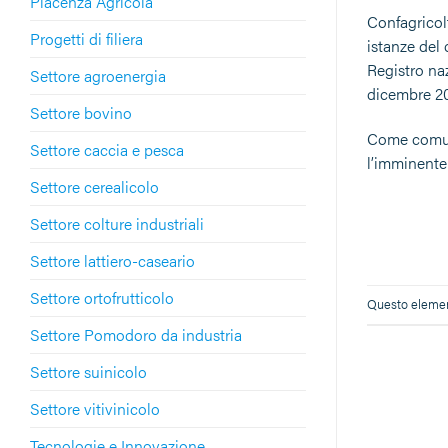
Piacenza Agricola
Confagricol
Progetti di filiera
istanze del 
Registro na
Settore agroenergia
dicembre 2
Settore bovino
Come comuni
Settore caccia e pesca
l’imminente
Settore cerealicolo
Settore colture industriali
Settore lattiero-caseario
Settore ortofrutticolo
Questo element
Settore Pomodoro da industria
Settore suinicolo
Settore vitivinicolo
Tecnologie e Innovazione