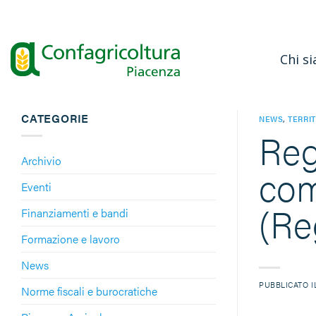
Salta
ai
contenuti
Chi s
CATEGORIE
NEWS
,
TERRI
Reg
Archivio
com
Eventi
(Re
Finanziamenti e bandi
Formazione e lavoro
News
PUBBLICATO 
Norme fiscali e burocratiche