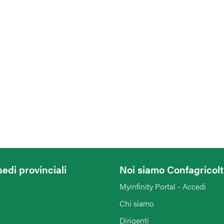
sedi provinciali
Noi siamo Confagricol
Myinfinity Portal - Accedi
Chi siamo
Dirigenti