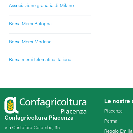
Associazione granaria di Milano
Borsa Merci Bologna
Borsa Merci Modena
Borsa merci telematica italiana
Le nostre 
Piacenza
Confagricoltura Piacenza
Parma
Via Cristoforo Colombo, 35
Reggio Emilia