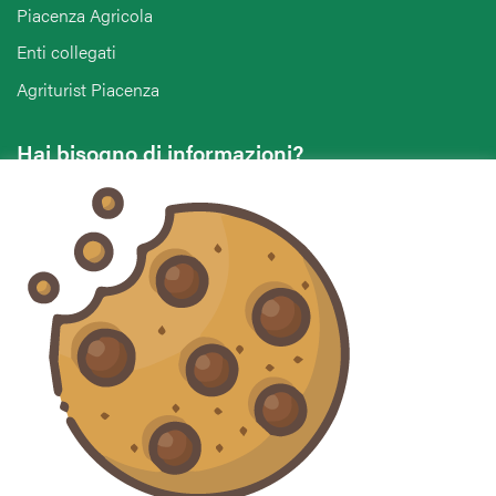
Piacenza Agricola
Enti collegati
Agriturist Piacenza
Hai bisogno di informazioni?
Vuoi contattarci per ricevere assistenza, lasciare un
commento o chiedere informazioni?
CONTATTACI
Seguici sui social