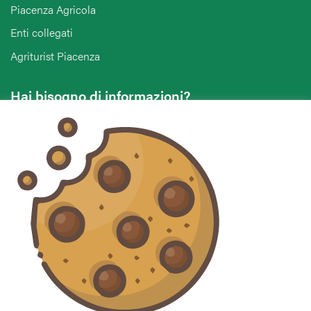
Piacenza Agricola
Enti collegati
Agriturist Piacenza
Hai bisogno di informazioni?
Vuoi contattarci per ricevere assistenza, lasciare un
commento o chiedere informazioni?
CONTATTACI
Seguici sui social