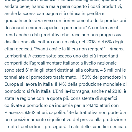
andata bene, hanno a mala pena coperto i costi produttivi,
anche la scorsa campagna si è chiusa in perdita e
gradualmente si va verso un riorientamento delle produzioni
destinando minori superfici a pomodoro”. A confermare il
trend anche i dati produttivi che tracciano una progressiva
disaffezione alla coltura con un calo, nel 2018, del 6% degli
ettari dedicati. “Avanti così e la filiera non reggerà” – rimarca
Lambertini. A essere sotto scacco uno dei più importanti
comparti dell’agroalimentare italiano: a livello nazionale
sono stati 61mila gli ettari destinati alla coltura, 4,6 milioni le
tonnellate di pomodoro trasformato. Il 50% del pomodoro in
Europa si lavora in Italia. Il 14% della produzione mondiale di
pomodoro si fa in Italia. L’Emilia-Romagna, anche nel 2018, è
stata la regione con la quota più consistente di superfici
coltivate a pomodoro da industria pari a 24.140 ettari con
Piacenza, 9.962 ettari, capofila. “Se la trattativa non porterà a
un riposizionamento significativo del prezzo alla produzione
– nota Lambertini – proseguirà il calo delle superfici dedicate