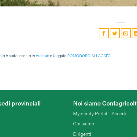
o è stato inserito in
Archivio
e taggato
POMODORO ALLAGATO
.
sedi provinciali
Noi siamo Confagricol
Myinfinity Portal - Accedi
Chi siamo
Dirigenti