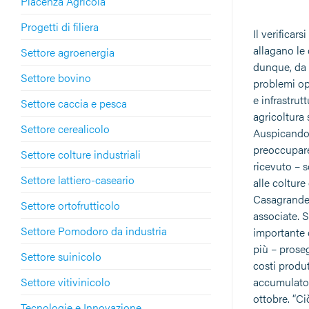
Piacenza Agricola
Progetti di filiera
Il verifica
allagano le 
Settore agroenergia
dunque, da u
Settore bovino
problemi op
e infrastrut
Settore caccia e pesca
agricoltura 
Settore cerealicolo
Auspicando 
preoccupare
Settore colture industriali
ricevuto – 
Settore lattiero-caseario
alle colture
Casagrande –
Settore ortofrutticolo
associate. S
Settore Pomodoro da industria
importante 
più – prose
Settore suinicolo
costi produt
Settore vitivinicolo
accumulato,
ottobre. “C
Tecnologie e Innovazione