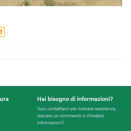
tura
Hai bisogno di informazioni?
Vuoi contattarci per ricevere assistenza,
lasciare un commento o chiedere
informazioni?