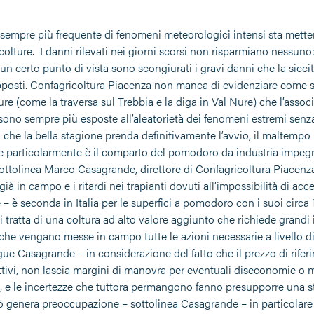
rsi sempre più frequente di fenomeni meteorologici intensi sta m
colture. I danni rilevati nei giorni scorsi non risparmiano nessuno: 
n certo punto di vista sono scongiurati i gravi danni che la sicci
posti. Confagricoltura Piacenza non manca di evidenziare come s
ture (come la traversa sul Trebbia e la diga in Val Nure) che l’ass
sono sempre più esposte all’aleatorietà dei fenomeni estremi senza 
che la bella stagione prenda definitivamente l’avvio, il maltempo
 particolarmente è il comparto del pomodoro da industria impegna
sottolinea Marco Casagrande, direttore di Confagricoltura Piacenza
 già in campo e i ritardi nei trapianti dovuti all’impossibilità di 
 è seconda in Italia per le superfici a pomodoro con i suoi circa 1
i tratta di una coltura ad alto valore aggiunto che richiede grandi 
che vengano messe in campo tutte le azioni necessarie a livello 
gue Casagrande – in considerazione del fatto che il prezzo di rif
tivi, non lascia margini di manovra per eventuali diseconomie o manca
 e le incertezze che tuttora permangono fanno presupporre una stag
iò genera preoccupazione – sottolinea Casagrande – in particolar