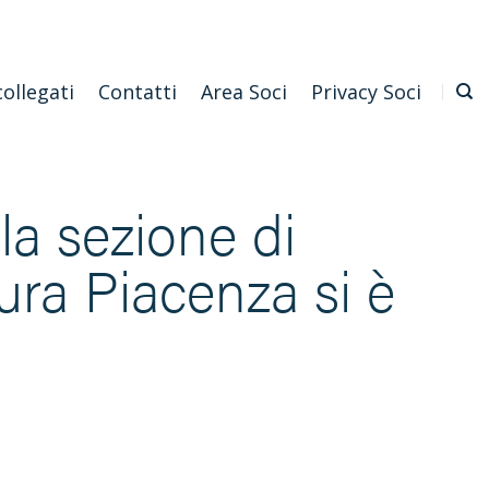
Emilia Romagna
Scarica l'APP
Confagricoltura Nazionale
collegati
Contatti
Area Soci
Privacy Soci
la sezione di
ura Piacenza si è
a