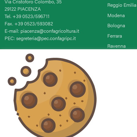
Via Cristoforo Colombo, 35
Reggio Emilia
29122 PIACENZA
Modena
Tel. +39 0523/596711
Fax. +39 0523/593082
Bologna
E-mail: piacenza@confagricoltura.it
Ferrara
PEC: segreteria@pec.confagripc.it
Ravenna
Forlì-Cesena-
Seguici sui social