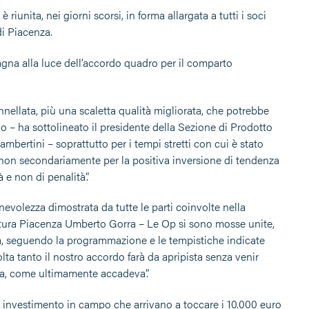
unita, nei giorni scorsi, in forma allargata a tutti i soci
di Piacenza.
gna alla luce dell’accordo quadro per il comparto
nnellata, più una scaletta qualità migliorata, che potrebbe
o – ha sottolineato il presidente della Sezione di Prodotto
bertini – soprattutto per i tempi stretti con cui è stato
 non secondariamente per la positiva inversione di tendenza
à e non di penalità”.
volezza dimostrata da tutte le parti coinvolte nella
oltura Piacenza Umberto Gorra – Le Op si sono mosse unite,
za, seguendo la programmazione e le tempistiche indicate
ta tanto il nostro accordo farà da apripista senza venir
nia, come ultimamente accadeva”.
ti di investimento in campo che arrivano a toccare i 10.000 euro