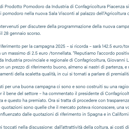
i Prodotto Pomodoro da Industria di Confagricoltura Piacenza si è ri
di pomodoro nella nuova Sala Visconti al palazzo dell’Agricoltura 
 intervenuti per discutere della programmazione della nuova campa
 il 28 gennaio scorso.
 riferimento per la campagna 2025 – si ricorda – sarà 142.5 euro/to
a un massimo di 2.5 euro /tonnellata. “Reputiamo l’accordo positiv
Industria provinciale e regionale di Confagricoltura, Giovanni Lam
on un prezzo di riferimento buono, almeno ai nastri di partenza, e
menti della scaletta qualità, in cui si tornati a parlare di premialit
sti per una buona campagna ci sono e sono costruiti su una ragione
per il bene del settore – ha commentato il presidente di Confagric
a e questo ha premiato. Ora si tratta di procedere con trasparen
 quotazioni sono quelle che il mercato poteva riconoscere, una vol
influenzato dalle quotazioni di riferimento in Spagna e in Califor
mi toccati nella discussione: dall’attrattività della coltura, ai cos