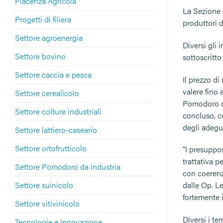
Piacenza Agricola
La Sezione d
Progetti di filiera
produttori 
Settore agroenergia
Diversi gli
Settore bovino
sottoscritto
Settore caccia e pesca
Il prezzo di
valere fino 
Settore cerealicolo
Pomodoro da 
Settore colture industriali
concluso, c
degli adegua
Settore lattiero-caseario
Settore ortofrutticolo
“I presuppo
trattativa 
Settore Pomodoro da industria
con coerenz
Settore suinicolo
dalle Op. Le
fortemente 
Settore vitivinicolo
Diversi i te
Tecnologie e Innovazione