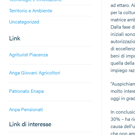
ad ettaro. A
Territorio e Ambiente
per la coltu
matrice ambi
Uncategorized
Dalla fase 
iniziali son
Link
autorizzazi
di eccellen
Agriturist Piacenza
beni di impo
quella dell
impiego razi
Anga Giovani Agricoltori
“Auspichiam
molto inter
Patronato Enapa
oggi in gra
Anpa Pensionati
In conclusio
30% – ha ri
Link di interesse
causa dell’
che non amm