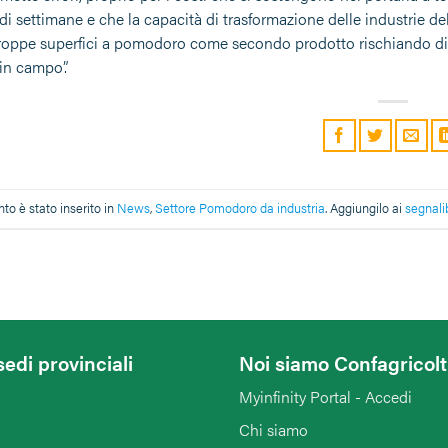
di settimane e che la capacità di trasformazione delle industrie d
roppe superfici a pomodoro come secondo prodotto rischiando di a
in campo”.
o è stato inserito in
News
,
Settore Pomodoro da industria
. Aggiungilo ai
segnali
sedi provinciali
Noi siamo Confagricol
Myinfinity Portal - Accedi
Chi siamo