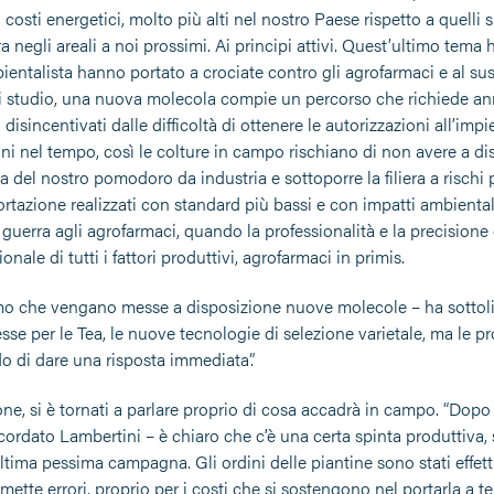
i costi energetici, molto più alti nel nostro Paese rispetto a quelli s
ra negli areali a noi prossimi. Ai principi attivi. Quest’ultimo tema 
entalista hanno portato a crociate contro gli agrofarmaci e al susse
di studio, una nuova molecola compie un percorso che richiede anni
o disincentivati dalle difficoltà di ottenere le autorizzazioni all’i
oni nel tempo, così le colture in campo rischiano di non avere a d
za del nostro pomodoro da industria e sottoporre la filiera a ris
rtazione realizzati con standard più bassi e con impatti ambiental
a guerra agli agrofarmaci, quando la professionalità e la precision
onale di tutti i fattori produttivi, agrofarmaci in primis.
o che vengano messe a disposizione nuove molecole – ha sottolin
esse per le Tea, le nuove tecnologie di selezione varietale, ma le 
do di dare una risposta immediata”.
ne, si è tornati a parlare proprio di cosa accadrà in campo. “Dopo
cordato Lambertini – è chiaro che c’è una certa spinta produttiva, 
ultima pessima campagna. Gli ordini delle piantine sono stati effet
ette errori, proprio per i costi che si sostengono nel portarla a 