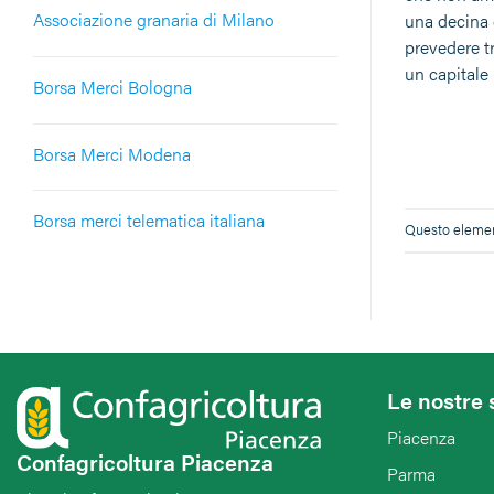
Associazione granaria di Milano
una decina 
prevedere t
un capitale 
Borsa Merci Bologna
Borsa Merci Modena
Borsa merci telematica italiana
Questo element
Le nostre 
Piacenza
Confagricoltura Piacenza
Parma