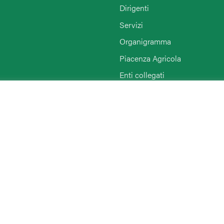
Dirigenti
Servizi
Organigramma
Piacenza Agricola
Enti collegati
Rimini
Agriturist Piacenza