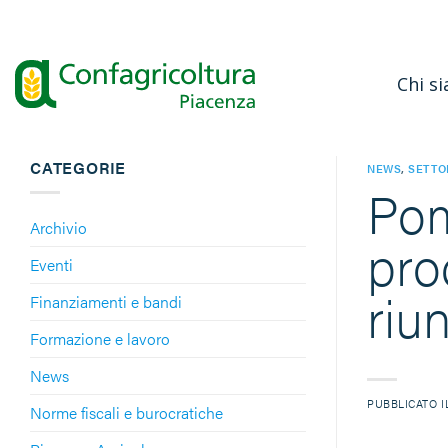
Salta
ai
contenuti
Chi s
CATEGORIE
NEWS
,
SETTO
Pom
Archivio
pro
Eventi
riu
Finanziamenti e bandi
Formazione e lavoro
News
PUBBLICATO 
Norme fiscali e burocratiche