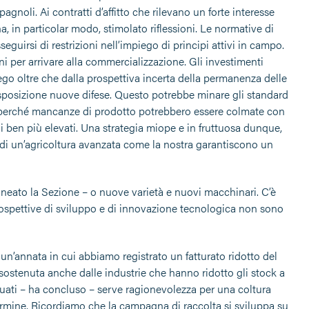
pagnoli. Ai contratti d’affitto che rilevano un forte interesse
ha, in particolar modo, stimolato riflessioni. Le normative di
guirsi di restrizioni nell’impiego di principi attivi in campo.
 per arrivare alla commercializzazione. Gli investimenti
mpiego oltre che dalla prospettiva incerta della permanenza delle
isposizione nuove difese. Questo potrebbe minare gli standard
chi perché mancanze di prodotto potrebbero essere colmate con
i ben più elevati. Una strategia miope e in fruttuosa dunque,
e di un’agricoltura avanzata come la nostra garantiscono un
eato la Sezione – o nuove varietà e nuovi macchinari. C’è
prospettive di sviluppo e di innovazione tecnologica non sono
 un’annata in cui abbiamo registrato un fatturato ridotto del
sostenuta anche dalle industrie che hanno ridotto gli stock a
tuati – ha concluso – serve ragionevolezza per una coltura
termine. Ricordiamo che la campagna di raccolta si sviluppa su