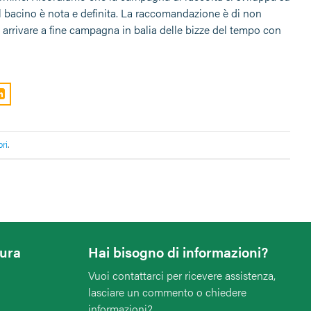
el bacino è nota e definita. La raccomandazione è di non
rrivare a fine campagna in balia delle bizze del tempo con
bri
.
tura
Hai bisogno di informazioni?
Vuoi contattarci per ricevere assistenza,
lasciare un commento o chiedere
informazioni?