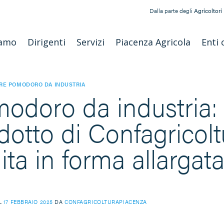
Dalla parte degli
Agricoltori
iamo
Dirigenti
Servizi
Piacenza Agricola
Enti 
RE POMODORO DA INDUSTRIA
odoro da industria: 
dotto di Confagricolt
nita in forma allargat
IL
17 FEBBRAIO 2025
DA
CONFAGRICOLTURAPIACENZA