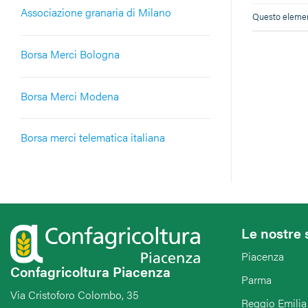
Associazione granaria di Milano
Questo element
Borsa Merci Bologna
Borsa Merci Modena
Borsa merci telematica italiana
Le nostre 
Piacenza
Confagricoltura Piacenza
Parma
Via Cristoforo Colombo, 35
Reggio Emilia