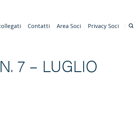
Emilia Romagna
Scarica l'APP
Confagricoltura Nazionale
collegati
Contatti
Area Soci
Privacy Soci
. 7 – LUGLIO