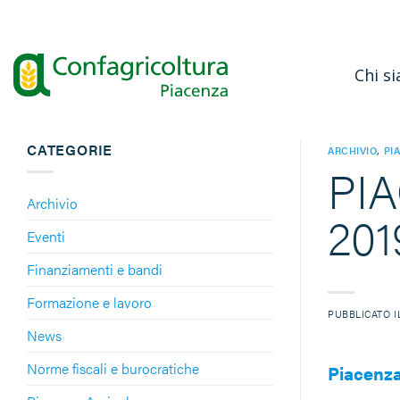
Salta
ai
contenuti
Chi s
CATEGORIE
ARCHIVIO
,
PI
PI
Archivio
201
Eventi
Finanziamenti e bandi
Formazione e lavoro
PUBBLICATO 
News
Norme fiscali e burocratiche
Piacenza