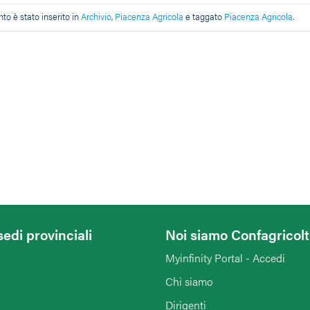
o è stato inserito in
Archivio
,
Piacenza Agricola
e taggato
Piacenza Agricola
.
sedi provinciali
Noi siamo Confagricol
Myinfinity Portal - Accedi
Chi siamo
Dirigenti