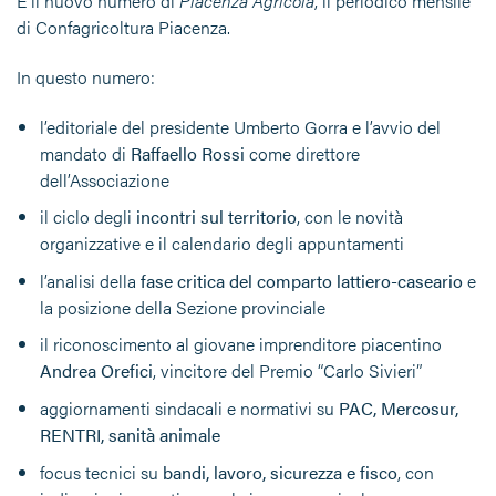
È il nuovo numero di
Piacenza Agricola
, il periodico mensile
di Confagricoltura Piacenza.
In questo numero:
l’editoriale del presidente Umberto Gorra e l’avvio del
mandato di
Raffaello Rossi
come direttore
dell’Associazione
il ciclo degli
incontri sul territorio
, con le novità
organizzative e il calendario degli appuntamenti
l’analisi della
fase critica del comparto lattiero-caseario
e
la posizione della Sezione provinciale
il riconoscimento al giovane imprenditore piacentino
Andrea Orefici
, vincitore del Premio “Carlo Sivieri”
aggiornamenti sindacali e normativi su
PAC, Mercosur,
RENTRI, sanità animale
focus tecnici su
bandi, lavoro, sicurezza e fisco
, con