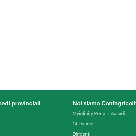
sedi provinciali
Noi siamo Confagricol
Myinfinity Portal - Accedi
Chi siamo
Dirigenti