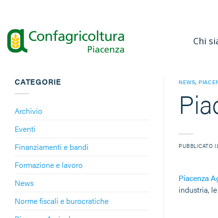
Salta
ai
contenuti
Chi s
CATEGORIE
NEWS
,
PIACE
Pia
Archivio
Eventi
Finanziamenti e bandi
PUBBLICATO 
Formazione e lavoro
Piacenza Ag
News
industria, l
Norme fiscali e burocratiche