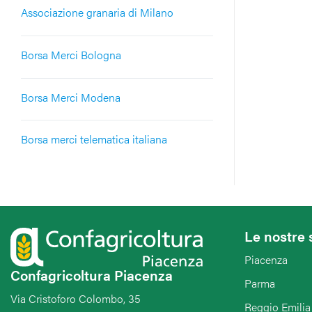
Associazione granaria di Milano
Borsa Merci Bologna
Borsa Merci Modena
Borsa merci telematica italiana
Le nostre 
Piacenza
Confagricoltura Piacenza
Parma
Via Cristoforo Colombo, 35
Reggio Emilia