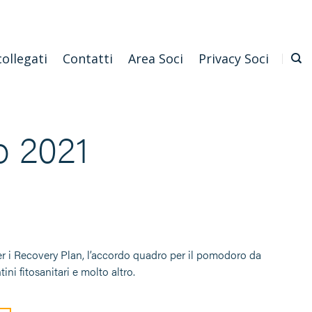
Emilia Romagna
Scarica l'APP
Confagricoltura Nazionale
collegati
Contatti
Area Soci
Privacy Soci
o 2021
er i Recovery Plan, l’accordo quadro per il pomodoro da
tini fitosanitari e molto altro.