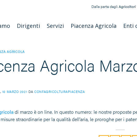
Dalla parte degli
Agricoltori
iamo
Dirigenti
Servizi
Piacenza Agricola
Enti 
NZA AGRICOLA
cenza Agricola Marz
IL
10 MARZO 2021
DA
CONFAGRICOLTURAPIACENZA
ricola
di marzo è on line. In questo numero: le nostre proposte p
e misure straordinarie per la qualità dell’aria, le proroghe per i paten