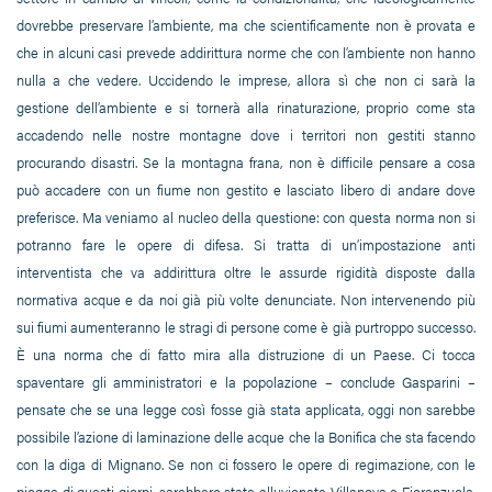
dovrebbe preservare l’ambiente, ma che scientificamente non è provata e
che in alcuni casi prevede addirittura norme che con l’ambiente non hanno
nulla a che vedere. Uccidendo le imprese, allora sì che non ci sarà la
gestione dell’ambiente e si tornerà alla rinaturazione, proprio come sta
accadendo nelle nostre montagne dove i territori non gestiti stanno
procurando disastri. Se la montagna frana, non è difficile pensare a cosa
può accadere con un fiume non gestito e lasciato libero di andare dove
preferisce. Ma veniamo al nucleo della questione: con questa norma non si
potranno fare le opere di difesa. Si tratta di un’impostazione anti
interventista che va addirittura oltre le assurde rigidità disposte dalla
normativa acque e da noi già più volte denunciate. Non intervenendo più
sui fiumi aumenteranno le stragi di persone come è già purtroppo successo.
È una norma che di fatto mira alla distruzione di un Paese. Ci tocca
spaventare gli amministratori e la popolazione – conclude Gasparini –
pensate che se una legge così fosse già stata applicata, oggi non sarebbe
possibile l’azione di laminazione delle acque che la Bonifica che sta facendo
con la diga di Mignano. Se non ci fossero le opere di regimazione, con le
piogge di questi giorni, sarebbero state alluvionate Villanova e Fiorenzuola.