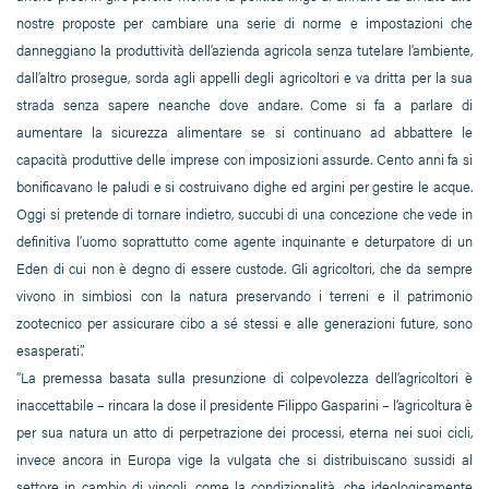
nostre proposte per cambiare una serie di norme e impostazioni che
danneggiano la produttività dell’azienda agricola senza tutelare l’ambiente,
dall’altro prosegue, sorda agli appelli degli agricoltori e va dritta per la sua
strada senza sapere neanche dove andare. Come si fa a parlare di
aumentare la sicurezza alimentare se si continuano ad abbattere le
capacità produttive delle imprese con imposizioni assurde. Cento anni fa si
bonificavano le paludi e si costruivano dighe ed argini per gestire le acque.
Oggi si pretende di tornare indietro, succubi di una concezione che vede in
definitiva l’uomo soprattutto come agente inquinante e deturpatore di un
Eden di cui non è degno di essere custode. Gli agricoltori, che da sempre
vivono in simbiosi con la natura preservando i terreni e il patrimonio
zootecnico per assicurare cibo a sé stessi e alle generazioni future, sono
esasperati”.
“La premessa basata sulla presunzione di colpevolezza dell’agricoltori è
inaccettabile – rincara la dose il presidente Filippo Gasparini – l’agricoltura è
per sua natura un atto di perpetrazione dei processi, eterna nei suoi cicli,
invece ancora in Europa vige la vulgata che si distribuiscano sussidi al
settore in cambio di vincoli, come la condizionalità, che ideologicamente