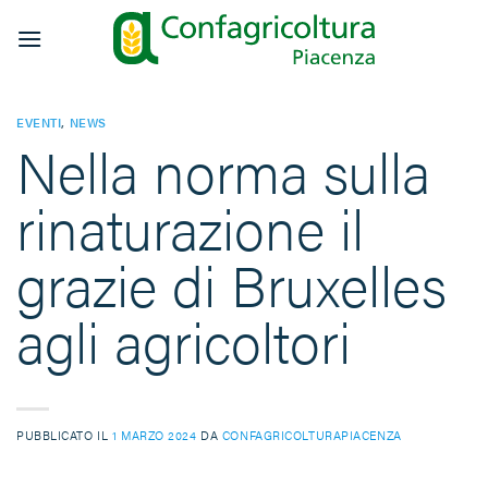
Salta
ai
contenuti
EVENTI
,
NEWS
Nella norma sulla
rinaturazione il
grazie di Bruxelles
agli agricoltori
PUBBLICATO IL
1 MARZO 2024
DA
CONFAGRICOLTURAPIACENZA