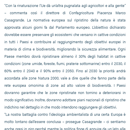
“Con la rinaturazione l’Ue dà un’altra pugnalata agli agricoltori e alla gente”
– commenta così il direttore di Confagricoltura Piacenza Marco
Casagrande. La normativa europea sul ripristino della natura è stata
approvata alcuni giorni fa dal Parlamento europeo. L’obiettivo dichiarato
dovrebbe essere preservare gli ecosistemi che versano in cattive condizioni
in tutti i Paesi e contribuire al raggiungimento degli obiettivi europei in
materia di clima e biodiversità, migliorando la sicurezza alimentare. Ogni
Paese membro dovrà ripristinare almeno il 30% degli habitat in cattive
condizioni (zone umide, foreste, fiumi, praterie sottomarine) entro il 2030, il
60% entro il 2040 e il 90% entro il 2050. Fino al 2030 la priorità andrà
accordata alle zone Natura 2000, vale a dire quelle che fanno parte della
rete europea omonima di zone ad alto valore di biodiversità. I Paesi
dovranno garantire che le zone ripristinate non tornino a deteriorarsi in
modo significativo. Inoltre, dovranno adottare piani nazionali di ripristino che
indichino nel dettaglio in che modo intendono raggiungere gli obiettivi.
“La nostra battaglia contro l’ideologia ambientalista di una certa Europa è
molto lontano dall’essere conclusa – prosegue Casagrande – ci sentiamo
anche presi in giro perché mentre la politica finge di annuire da un lato alle