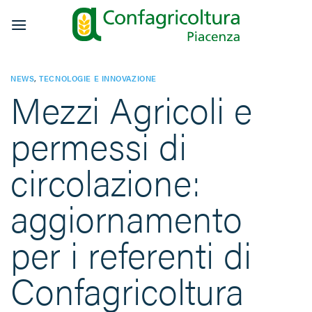
Salta
ai
contenuti
NEWS
,
TECNOLOGIE E INNOVAZIONE
Mezzi Agricoli e
permessi di
circolazione:
aggiornamento
per i referenti di
Confagricoltura