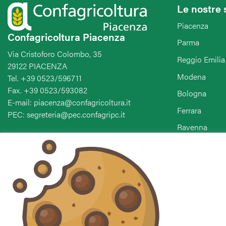
Le nostre 
Piacenza
Confagricoltura Piacenza
Parma
Via Cristoforo Colombo, 35
Reggio Emilia
29122 PIACENZA
Modena
Tel. +39 0523/596711
Fax. +39 0523/593082
Bologna
E-mail: piacenza@confagricoltura.it
Ferrara
PEC: segreteria@pec.confagripc.it
Ravenna
Forlì-Cesena-
Seguici sui social