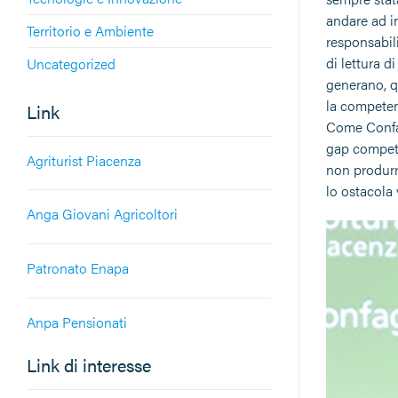
andare ad in
Territorio e Ambiente
responsabili
di lettura d
Uncategorized
generano, q
la competen
Link
Come Confag
gap competi
Agriturist Piacenza
non produrr
lo ostacola 
Anga Giovani Agricoltori
Patronato Enapa
Anpa Pensionati
Link di interesse