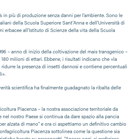
 in più di produzione senza danni per l’ambiente. Sono le
aliani della Scuola Superiore Sant’Anna e dell’Università di
 erbacee all’Istituto di Scienze della vita della Scuola
996 – anno di inizio della coltivazione del mais transgenico –
180 milioni di ettari. Ebbene, i risultati indicano che «la
 ridurre la presenza di insetti dannosi e contiene percentuali
i».
a verità scientifica ha finalmente guadagnato la ribalta delle
coltura Piacenza – la nostra associazione territoriale da
 nel nostro Paese si continua da dare spazio alla pancia
 per alzata di mano” e ora ci aspettiamo un definitivo cambio
 Confagricoltura Piacenza sottolinea come la questione sia
istiche basate su preconcetti. “Ancora oggi, si preferisce