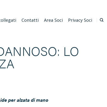
Emilia Romagna
Scarica l'APP
Confagricoltura Nazionale
collegati
Contatti
Area Soci
Privacy Soci
 DANNOSO: LO
ZA
cide per alzata di mano