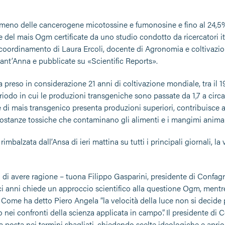
 meno delle cancerogene micotossine e fumonosine e fino al 24,5%
 del mais Ogm certificate da uno studio condotto da ricercatori it
 coordinamento di Laura Ercoli, docente di Agronomia e coltivazioni
ant’Anna e pubblicate su «Scientific Reports».
 preso in considerazione 21 anni di coltivazione mondiale, tra il 1
eriodo in cui le produzioni transgeniche sono passate da 1,7 a circa 
 di mais transgenico presenta produzioni superiori, contribuisce a
i sostanze tossiche che contaminano gli alimenti e i mangimi animal
 rimbalzata dall’Ansa di ieri mattina su tutti i principali giornali, l
 di avere ragione – tuona Filippo Gasparini, presidente di Confagri
i anni chiede un approccio scientifico alla questione Ogm, mentre
. Come ha detto Piero Angela “la velocità della luce non si decide
 nei confronti della scienza applicata in campo”. Il presidente di
 posta nei termini sbagliati, chiedendo scelte ideologiche e aprior