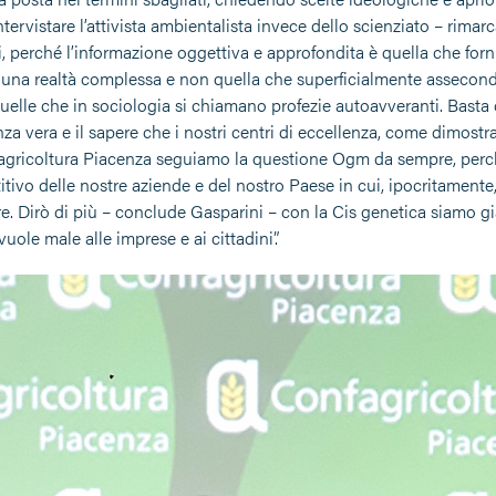
tervistare l’attivista ambientalista invece dello scienziato – rima
, perché l’informazione oggettiva e approfondita è quella che forn
i una realtà complessa e non quella che superficialmente asseconda c
uelle che in sociologia si chiamano profezie autoavveranti. Bas
za vera e il sapere che i nostri centri di eccellenza, come dimost
ricoltura Piacenza seguiamo la questione Ogm da sempre, perch
tivo delle nostre aziende e del nostro Paese in cui, ipocritament
e. Dirò di più – conclude Gasparini – con la Cis genetica siamo g
vuole male alle imprese e ai cittadini”.