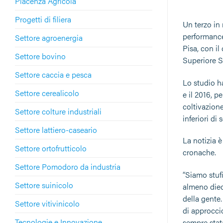
Piacenza Agricola
Progetti di filiera
Un terzo in
performance
Settore agroenergia
Pisa, con il
Settore bovino
Superiore S
Settore caccia e pesca
Lo studio ha
Settore cerealicolo
e il 2016, p
coltivazione
Settore colture industriali
inferiori d
Settore lattiero-caseario
La notizia è
Settore ortofrutticolo
cronache.
Settore Pomodoro da industria
“Siamo stufi
Settore suinicolo
almeno diec
della gente
Settore vitivinicolo
di approccio
Tecnologie e Innovazione
sempre stata