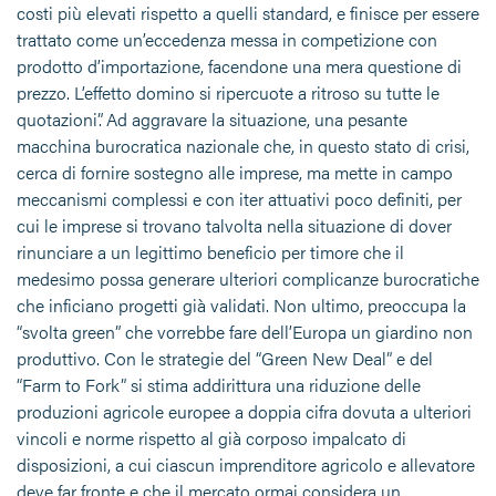
costi più elevati rispetto a quelli standard, e finisce per essere
trattato come un’eccedenza messa in competizione con
prodotto d’importazione, facendone una mera questione di
prezzo. L’effetto domino si ripercuote a ritroso su tutte le
quotazioni”. Ad aggravare la situazione, una pesante
macchina burocratica nazionale che, in questo stato di crisi,
cerca di fornire sostegno alle imprese, ma mette in campo
meccanismi complessi e con iter attuativi poco definiti, per
cui le imprese si trovano talvolta nella situazione di dover
rinunciare a un legittimo beneficio per timore che il
medesimo possa generare ulteriori complicanze burocratiche
che inficiano progetti già validati. Non ultimo, preoccupa la
“svolta green” che vorrebbe fare dell’Europa un giardino non
produttivo. Con le strategie del “Green New Deal” e del
“Farm to Fork” si stima addirittura una riduzione delle
produzioni agricole europee a doppia cifra dovuta a ulteriori
vincoli e norme rispetto al già corposo impalcato di
disposizioni, a cui ciascun imprenditore agricolo e allevatore
deve far fronte e che il mercato ormai considera un