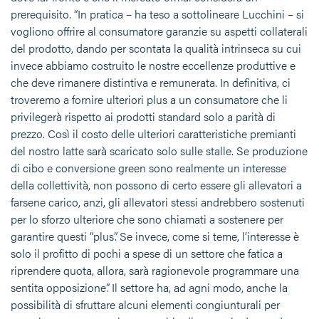
prerequisito. “In pratica – ha teso a sottolineare Lucchini – si
vogliono offrire al consumatore garanzie su aspetti collaterali
del prodotto, dando per scontata la qualità intrinseca su cui
invece abbiamo costruito le nostre eccellenze produttive e
che deve rimanere distintiva e remunerata. In definitiva, ci
troveremo a fornire ulteriori plus a un consumatore che li
privilegerà rispetto ai prodotti standard solo a parità di
prezzo. Così il costo delle ulteriori caratteristiche premianti
del nostro latte sarà scaricato solo sulle stalle. Se produzione
di cibo e conversione green sono realmente un interesse
della collettività, non possono di certo essere gli allevatori a
farsene carico, anzi, gli allevatori stessi andrebbero sostenuti
per lo sforzo ulteriore che sono chiamati a sostenere per
garantire questi “plus”. Se invece, come si teme, l’interesse è
solo il profitto di pochi a spese di un settore che fatica a
riprendere quota, allora, sarà ragionevole programmare una
sentita opposizione”. Il settore ha, ad agni modo, anche la
possibilità di sfruttare alcuni elementi congiunturali per