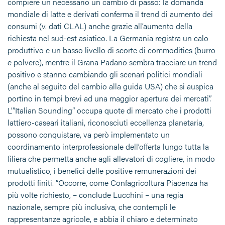
compiere un necessario un cambio di passo: la domanda
mondiale di latte e derivati conferma il trend di aumento dei
consumi (v. dati CLAL) anche grazie all’aumento della
richiesta nel sud-est asiatico. La Germania registra un calo
produttivo e un basso livello di scorte di commodities (burro
e polvere), mentre il Grana Padano sembra tracciare un trend
positivo e stanno cambiando gli scenari politici mondiali
(anche al seguito del cambio alla guida USA) che si auspica
portino in tempi brevi ad una maggior apertura dei mercati”.
L’”Italian Sounding” occupa quote di mercato che i prodotti
lattiero-caseari italiani, riconosciuti eccellenza planetaria,
possono conquistare, va però implementato un
coordinamento interprofessionale dell’offerta lungo tutta la
filiera che permetta anche agli allevatori di cogliere, in modo
mutualistico, i benefici delle positive remunerazioni dei
prodotti finiti. “Occorre, come Confagricoltura Piacenza ha
più volte richiesto, – conclude Lucchini – una regia
nazionale, sempre più inclusiva, che contempli le
rappresentanze agricole, e abbia il chiaro e determinato