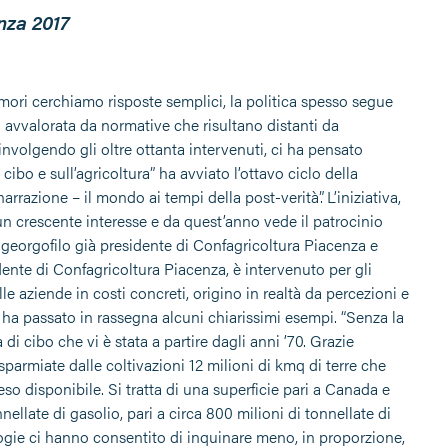
nza 2017
mori cerchiamo risposte semplici, la politica spesso segue
 avvalorata da normative che risultano distanti da
involgendo gli oltre ottanta intervenuti, ci ha pensato
o e sull’agricoltura” ha avviato l’ottavo ciclo della
azione – il mondo ai tempi della post-verità”. L’iniziativa,
un crescente interesse e da quest’anno vede il patrocinio
 georgofilo già presidente di Confagricoltura Piacenza e
dente di Confagricoltura Piacenza, è intervenuto per gli
e aziende in costi concreti, origino in realtà da percezioni e
 ha passato in rassegna alcuni chiarissimi esempi. “Senza la
cibo che vi è stata a partire dagli anni ’70. Grazie
parmiate dalle coltivazioni 12 milioni di kmq di terre che
so disponibile. Si tratta di una superficie pari a Canada e
ellate di gasolio, pari a circa 800 milioni di tonnellate di
gie ci hanno consentito di inquinare meno, in proporzione,