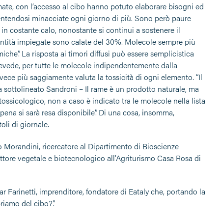
mate, con l’accesso al cibo hanno potuto elaborare bisogni ed
sentendosi minacciate ogni giorno di più. Sono però paure
 in costante calo, nonostante si continui a sostenere il
quantità impiegate sono calate del 30%. Molecole sempre più
he”. La risposta ai timori diffusi può essere semplicistica
evede, per tutte le molecole indipendentemente dalla
invece più saggiamente valuta la tossicità di ogni elemento. “Il
ha sottolineato Sandroni – Il rame è un prodotto naturale, ma
ossicologico, non a caso è indicato tra le molecole nella lista
ppena si sarà resa disponibile”. Di una cosa, insomma,
li di giornale.
o Morandini, ricercatore al Dipartimento di Bioscienze
 settore vegetale e biotecnologico all’Agriturismo Casa Rosa di
ar Farinetti, imprenditore, fondatore di Eataly che, portando la
iamo del cibo?”.